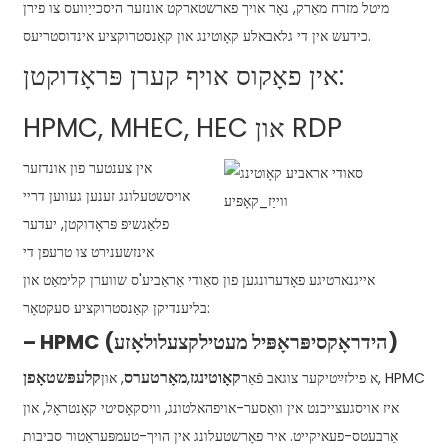
מיטל מזרח מאַרק, נאָר אויך פארשטארקט אונזער היסכייַוועס צו פירן
כידעש אין די גלאבאלע קאָוטינג און קאַנסטרוקציע אינדוסטריעס.
אין פאָקוס אויף קערן פּראָדוקטן:
HPMC, MHEC, HEC און RDP
אין צענטער פון אונדזער
אויסשטעלונג זענען געווען דריי
פלאַגשיפּ פּראָדוקטן, יעדער
אינזשענירט צו טרעפן די
אייגנארטיגע פאָדערונגען פון סאַודי אַראַביע'ס שווערן קלימאַט און
בליענדיקן קאַנסטרוקציע סעקטאָר:
צעלולאָזע)
– HPMC (הידראָקסיפּראָפּיל מעטיל
ק
קאָוטינגז
מאָרטערס
קלעפּשטאָפן
, HPMC
א פילזײַטיקער צוגאב פֿאַר
,
, און
איז אויסגעצייכנט אין וואַסער-אויפהאלטונג, וויסקאָסיטי קאָנטראָל, און
אַרבעטס-פעאיקייט. איר פאָרשטעלונג אין הויך-טעמפּעראַטור סביבות