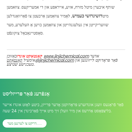
שותף איבערן מיטל מזרח, אזיע, אייראפע און די אמעריקעס. צוזאמען
דזשינדזשי כעמיש
מיט
, לאָמיר צוזאַמען אַרבעטן צו פֿאַרוואַנדלען
שוועריקייטן אין געלעגנהייטן און צוזאַמען בויען אַ העלערע, מער
סאַסטיינאַבאַל צוקונפֿט.
אדער
www.jinjichemical.com
קאָנטאַקט אונדז
באַזוכן
פֿאַר פּראָדוקט לייזונגען און
@jinjichemical.com
אימעיל
קאָנטאַקט
טעכנישע שטיצע.
אָנפֿרעג פֿאַר פּרייזליסט
פֿאַר פֿראַגעס וועגן אונדזערע פּראָדוקטן אָדער פּרייזן, ביטע לאָזט אונדז אייער
בליצפּאָסט אַדרעס און מיר וועלן זיך מיט אייך פֿאַרבינדן אין 24 שעה.
דריקט צו לערנען מער......