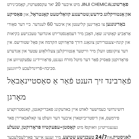
פאָרשונג
מיט איבער 20 יאר עקספּערטיז, קאָמבינירט JINJI CHEMICAL
און אַנטוויקלונג כידעש
שטרענגע קוואַליטעט קאָנטראָל
פּאַסיקע
,
, און
באַדינונגען
צו באַדינען קליענטן אין איבער 60 לענדער. ביי דער סאַודי
אַראַביע קאָוטינג שאָו, האָבן מיר דעמאָנסטרירט אונדזער טעכנישע בקיאות
און קונה-צענטרירטן צוגאַנג דורך פּראָדוקט הקדמה און פאַל שטודיעס. אין
דער צוקונפט וועלן מיר ווייטער אַנטוויקלען צעלולאָזע עטער און אַנדערע
פּראָדוקטן פּאַסיק פֿאַר דער מיטל מזרח געגנט, פּראַוויידינג עפֿעקטיווע און
סביבה-פֿרײַנדלעכע לייזונגען.
פֿאַרבינד זיך הענט פֿאַר אַ סאַסטיינאַבאַל
מאָרגן
דזשינדזשי כעמישער לאדט איין באדעקונג פאבריקאנטן, קאנסטרוקציע
פירמעס, און דיסטריביוטארן איבער דער וועלט צו קאלאבארירן פאר
קאָסטן-עפעקטיוו פּראָדוקטן
שנעלע
געגענזייטיגן וואוקס! מיט
,
לאָגיסטיק
,
24/7 טעכנישע שטיצע
און
, מיר זענען אייער פאַרלעסלעכער