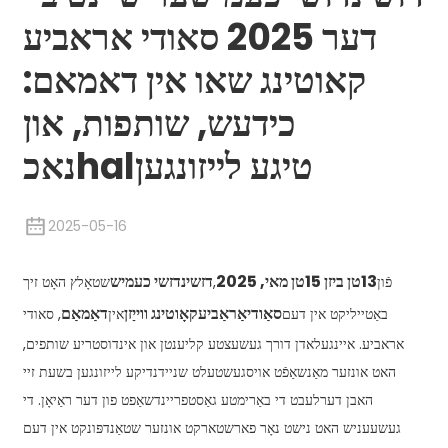
דער 2025 סאודי אראביע
קאוטינג שאו אין דאמאם:
כידעש, שותפות, און
נאכhalטיגע לייזונגען
2025-05-16
13טן ביזן 15טן מאי, 2025
דזשינדזשי כעמיש
פֿון
,
שטאָלץ האָט זיך
סאַודי
אַראַביע
קאָוטינג ווייַזן
דאַמאַם
באַטייליקט אין דעם
אין
, סאודי
אראביע. איינגעלאדן דורך געשעצטע קליענטן און אינדוסטריע שותפים,
האט אונזער מאַנשאַפֿט אויסגעשטעלט שניידנדיקע לייזונגען בשעת זיי
האבן דערלעבט די באַרימטע גאַסטפריינדשאַפט פון דער ראַיאָן. די
געשעעניש האט נישט נאָר פארשטארקט אונזער שטאַנדפּונקט אין דעם