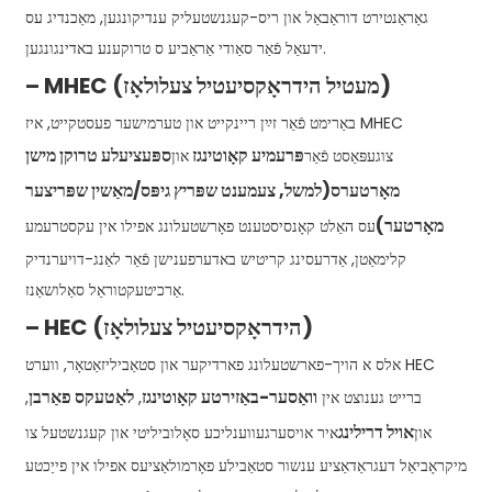
גאַראַנטירט דוראַבאַל און ריס-קעגנשטעליק ענדיקונגען, מאַכנדיג עס
ידעאַל פֿאַר סאַודי אַראַביע ס טרוקענע באדינגונגען.
– MHEC (מעטיל הידראָקסיעטיל צעלולאָז)
באַרימט פֿאַר זײַן ריינקייט און טערמישער פעסטקייט, איז MHEC
פּרעמיע קאָוטינגז
ספּעציעלע טרוקן
מישן
צוגעפּאַסט פֿאַר
און
מאָרטערס
(למשל, צעמענט שפּריץ גיפּס/מאַשין שפּריצער
מאָרטער)
עס האַלט קאָנסיסטענט פאָרשטעלונג אפילו אין עקסטרעמע
קלימאַטן, אַדרעסינג קריטיש באדערפענישן פֿאַר לאַנג-דויערנדיק
אַרכיטעקטוראַל סאַלושאַנז.
– HEC (הידראָקסיעטיל צעלולאָז)
אלס א הויך-פארשטעלונג פארדיקער און סטאַביליזאַטאָר, ווערט HEC
וואַסער-באַזירטע קאָוטינגז
לאַטעקס פאַרבן
ברייט גענוצט אין
,
,
אויל דרילינג
און
איר אויסערגעווענליכע סאָלוביליטי און קעגנשטעל צו
מיקראָביאַל דעגראַדאַציע ענשור סטאַבילע פאָרמולאַציעס אפילו אין פייַכטע