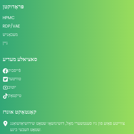
פּראָדוקטן
HPMC
RDP/VAE
מעכאַניש
ניין
סאציאלע מעדיע
פֿייסבוק
טוויטער
יוטוב
טיקטאָק
קאָנטאַקט אונדז
צווייטע פאַזע פון ​​ניו סענטשערי מאָל, דזשינזשאָו שטאָט שידזשיאַזשואַנג
שטאָט העבעי כינע.