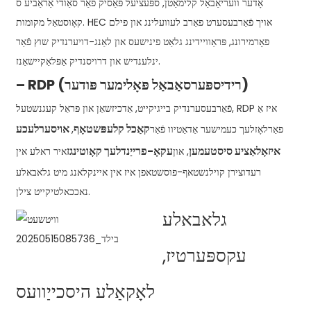
אָדער וועריאַבאַל קלימאַטן, ספּעציעל פּאַסיק פֿאַר סאַודי אַראַביע ס
קאָוסטאַל מקומות. HEC אויך פֿאַרבעסערט פאַרב לעוועלינג און פילם
פאָרמירונג, פּראַוויידינג גלאַט פינישעס און לאַנג-דויערנדיק שוץ פֿאַר
ינלענדיש און דרויסנדיק אַפּלאַקיישאַנז.
– RDP (רידיספּערסאַבאַל פּאָלימער פּודער)
פֿאַרבעסערנדיק בייגיקייט, אַדכיזשאַן און פּראַל קעגנשטעל, RDP איז אַ
קאַכל קלעפּשטאָף
אויסערלעכע
פאַרלאָזלעך כעמישער אַדאַטיוו פֿאַר
,
איזאָלאַציע סיסטעמען
עקאָ-פרייַנדלעך קאָוטינגז
, און
איר ראלע אין
רעדוצירן קוילנשטאף-פוסשטאפן איז אין איינקלאנג מיט גלאבאלע
נאככאלטיקייט צילן.
גלאבאלע
עקספּערטיז,
לאָקאַלע היסכייַוועס