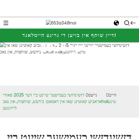
דזשינדזשי
כעמישער שיינט
דיין שותף אין בויען די גרינע היימלאנד!
ביי דער 2025
סאודי אראביע
קאוטינג שאו אין
דאמאם: כידעש,
היים
נייעס
דזשינדזשי כעמישער שיינט ביי דער 2025 סאודי
שותפות, און
אראביע קאוטינג שאו אין דאמאם: כידעש, שותפות, און נאכhalטיגע
לייזונגען
נאכhalטיגע
לייזונגען
דזשינדזשי כעמישער שיינט ביי