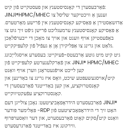
פֿאַרבעסערן די קאָנסיסטענץ און פעסטקייט פֿון קיט:
JINJI®HPMC/MHEC זענען אַ וויכטיקער שליסל צו
אַדזשאַסטירן אַ פּאַסיקע קאָנסיסטענץ אין פֿרישע מאָרטערס.
אַ פּאַסיקע קאָנסיסטענץ ערמעגליכט פֿרישן גיפֿט זיך גוט צו
באַפֿעסטיקן אויף ווענט און אויך צו מאַכן די ייבערפֿלאַכן
גלאַט און גרינג צו אַפּליקירן אָן אַ געפֿיל פֿון קלעפּיקקייט.
גיט קיט מיט גוטע אַרבעטס-פֿעיִקייט: בעסערע אויסגלייַכונג
און פֿאַרקלענערטע קלעפּיקייט פֿון JINJI® HPMC/MHEC
קען לייכט אויפֿגעטראָגן ווערן אויף וואַנט
קיט/אויסגעשעפּטע שיכט, וואָס איז גרינג צו באַדינען און
קאָנסטרוקציע, און קען באַדייטנד פֿאַרבעסערן די
קאָנסטרוקציע עפֿעקטיווקייט.
פֿאַרבעסערט הידראָפאָביציטעט: נאָכן צולייגן דעם JINJI®
פּאָלימער פּודער -RDP האָט זיך די הידראָפאָביציטעט פֿון
וואַנט קיט/סקים קאָוט פֿאַרבעסערט, און דער וואַסערפּרוף
ווירקונג איז באַדייטנד פֿאַרגרעסערט.