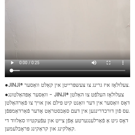
●JINJI® צעלולאָז איז גרינג צו צעשפּרייטן אין קאַלט וואַסער.
וואַסער אָפּהאַלטונג - JINJI® צעלולאָז העלפֿט צו האַלטן
●
דאָס וואַסער אין דער וואַנט קיט פילם און אויך צו פֿאַרהאַלטן
עס פֿון דורכדרינגען אין דעם סאַבסטראַט אָדער פֿאַרדאַמפּפֿן.
דאָס גיט אַ פֿאַרלענגערטע אָפֿן צייט און עפֿעקטיוו סאַלווד די
קאַלקינג און קראַקינג פּראָבלעמען.