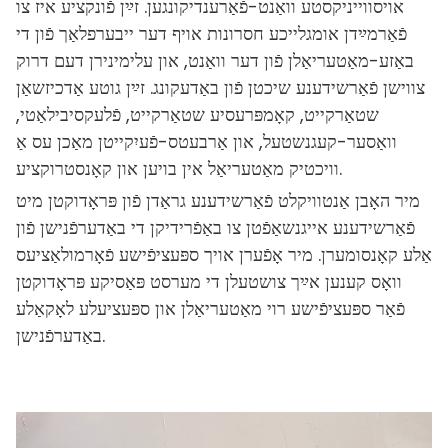
אויסווייניקסטע וואַנט-פֿאַרענדיקונגען. זײַן פֿונקציע איז צו
פֿאַרמײַדן אומגלייכע חסרונות אויף דער ייבערפלאַך פֿון די
באַזע-מאַטעריאַלן פֿון דער וואַנט, און עלימינירן דעם דרוק
צווישן פֿאַרשידענע שיכטן פֿון באַדעקונג. זײַן גוטע אַדכיזשאַן
שטאַרקייט, קאָמפּרעסיע שטאַרקייט, פֿלעקסיבילאַטי,
וואַסער-קעגנשטעל, און אַרבעטס-פֿעיִקייטן מאַכן עס אַ
וויכטיק מאַטעריאַל אין בויען און קאָנסטרוקציע.
מיר האָבן אַנטוויקלט פֿאַרשידענע גראַדן פֿון פּראָדוקטן מיט
פֿאַרשידענע אייגנשאַפֿטן צו באַפֿרידיקן די באַדערפֿנישן פֿון
אַלע קאָנסומערן. מיר אָפֿערן אויך ספּעציפֿישע פֿאָרמולאַציעס
וואָס קענען אײַך צושטעלן די מערסט פּאַסיקע פּראָדוקטן
פֿאַר ספּעציפֿישע רוי מאַטעריאַלן און ספּעציעלע לאָקאַלע
באַדערפֿנישן.