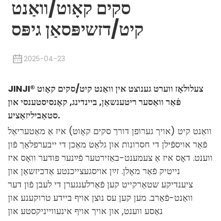
סקים קאָוט/וואַנט
קיט/דזשיפּסאַן גיפּס
2025-04-23
JINJI® צעלולאָז ווערט גענוצט אין וואַנט קיט/סקים קאָוט
פֿאַר וואַסער ריטענשאַן, ביינדינג, קאָנסיסטענסי און
סטאַביליזאַציע.
וואַנט קיט (אויך גערופן דורך סקים קאָוט) איז אַ מאַטעריאַל
פֿאַר אויספֿילן די חסרונות און גלאַט מאַכן די ייבערפלאַך פֿון
ווענט. דאָס איז אַ צעמענט-באַזירטער פֿײַנער פּודער וואָס איז
נייטיק פֿאַר מאָלן. זײַן אויסגעצייכנטע אַדכיזשאַן און
ציענדיקע שטאַרקייט קען פֿאַרלענגערן די לעבן פֿון דער
וואַנט-פֿאַרב. מען קען עס נוצן אויף ביידע טרוקענע און
נאַסע ווענט, און אויך אויף אינעווייניקסטע און