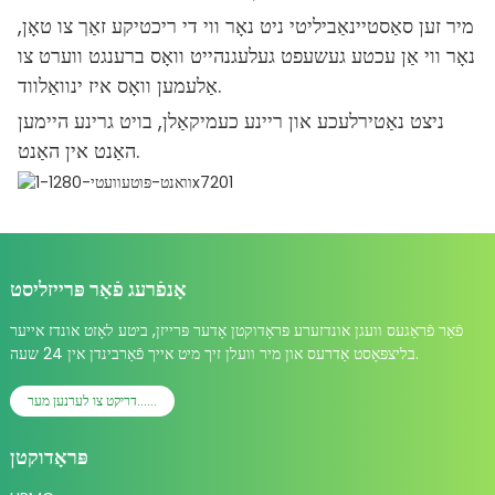
מיר זען סאַסטיינאַביליטי ניט נאָר ווי די ריכטיקע זאַך צו טאָן,
נאָר ווי אַן עכטע געשעפט געלעגנהייט וואָס ברענגט ווערט צו
אַלעמען וואָס איז ינוואַלווד.
ניצט נאַטירלעכע און ריינע כעמיקאַלן, בויט גרינע היימען
האַנט אין האַנט.
אָנפֿרעג פֿאַר פּרייזליסט
פֿאַר פֿראַגעס וועגן אונדזערע פּראָדוקטן אָדער פּרייזן, ביטע לאָזט אונדז אייער
בליצפּאָסט אַדרעס און מיר וועלן זיך מיט אייך פֿאַרבינדן אין 24 שעה.
דריקט צו לערנען מער......
פּראָדוקטן