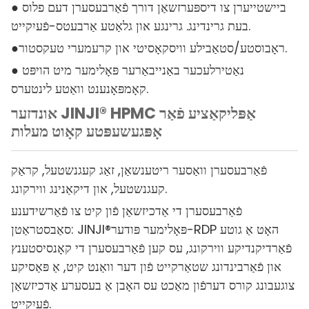
● ביישטייערן צו דיספּערזשאַן דורך פֿאַרבעסערן דעם פלוס
בעת גרינדינג. גרינגע און גלאַטע אַרבעטס-פֿעיִקייט.
ראָבוסטע/סטאַבילע וויסקאָסיטי און קרעמערי טעקסטור.
●
● נאַטירלעכער באַנייבאַרער פּאָלימער מיט הויפּט
קאָמפּאָנענט וואַטע לינטערס.
אונדזער JINJI® HPMC אַפּליקאַציע פֿאַר
אָפּגעשעפּטע קאָוט מעלות
פֿאַרבעסערן וואַסער ריטענשאַן, זאַג קעגנשטעל, קראַק
קעגנשטעל, און דיקאַנינג ווירקונג.
פֿאַרבעסערן די אַדכיזשאַן פֿון קיט צו פֿאַרשידענע
סאַבסטראַטן: JINJI®פּאָלימער פּודער-RDP האָט אַ גוטע
פֿאַרדיקנדיקע ווירקונג, עס קען פֿאַרבעסערן די קאָנסיסטענץ
און פֿאַרבינדונג שטאַרקייט פֿון דער וואַנט קיט, אַ פּאַסיקע
צוגעבונג קורס דערפֿון מאַכט עס האָבן אַ בעסערע אַדכיזשאַן
פֿעיִקייט.