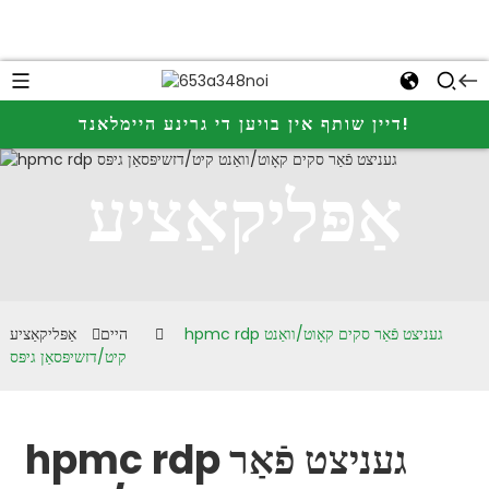
דיין שותף אין בויען די גרינע היימלאנד!
אַפּליקאַציע
hpmc rdp געניצט פֿאַר סקים קאָוט/וואַנט
היים
אַפּליקאַציע
קיט/דזשיפּסאַן גיפּס
hpmc rdp געניצט פֿאַר