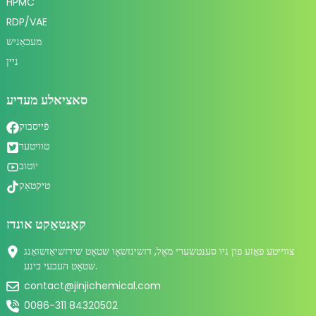
HPMC
RDP/VAE
מעכאַניש
ניין
סאציאלע מעדיע
פֿייסבוק
טוויטער
יוטוב
טיקטאָק
קאָנטאַקט אונדז
צווייטע פאַזע פון ​​ניו סענטשערי מאָל, דזשינזשאָו שטאָט שידזשיאַזשואַנג
שטאָט העבעי כינע.
contact@jinjichemical.com
0086-311 84320502